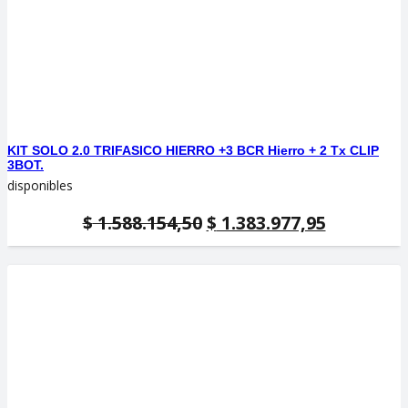
KIT SOLO 2.0 TRIFASICO HIERRO +3 BCR Hierro + 2 Tx CLIP
3BOT.
disponibles
El
El
$
1.588.154,50
$
1.383.977,95
precio
precio
original
actual
era:
es:
$ 1.588.154,50.
$ 1.383.97