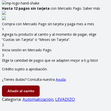
era:
es
$ 297.488,90.
$ 
Hasta 12 pagos sin tarjeta
con Mercado Pago.
Saber más
Compra con Mercado Pago sin tarjeta y paga mes a mes
1
Agrega tu producto al carrito y al momento de pagar, elige
“Cuotas sin Tarjeta” o “Meses sin Tarjeta”.
2
Inicia sesión en Mercado Pago.
3
Elige la cantidad de pagos que se adapten mejor a ti ¡y listo!
Crédito sujeto a aprobación.
¿Tienes dudas? Consulta nuestra
Ayuda
.
KIT
Añadir al carrito
VERTI
DUO
Categoría:
Automatización
,
LEVADIZO
SPEED
1.40M