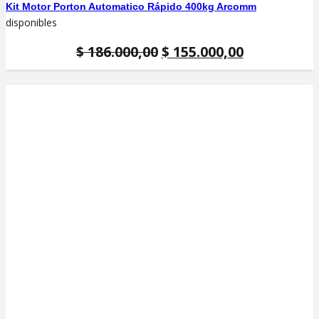
Kit Motor Porton Automatico Rápido 400kg Arcomm
disponibles
El
El
$
186.000,00
$
155.000,00
precio
precio
original
actual
era:
es:
$ 186.000,00.
$ 155.000,0