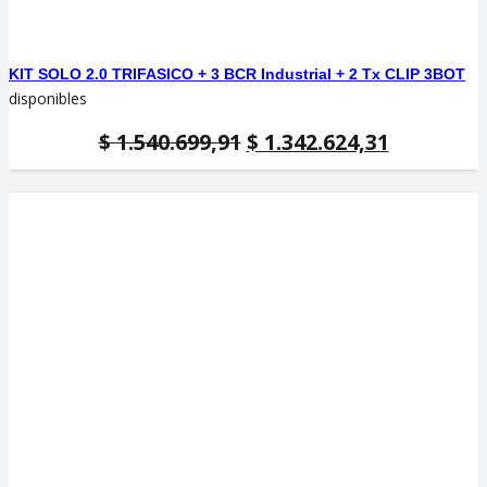
KIT SOLO 2.0 TRIFASICO + 3 BCR Industrial + 2 Tx CLIP 3BOT
disponibles
El
El
$
1.540.699,91
$
1.342.624,31
precio
precio
original
actual
era:
es:
$ 1.540.699,91.
$ 1.342.62