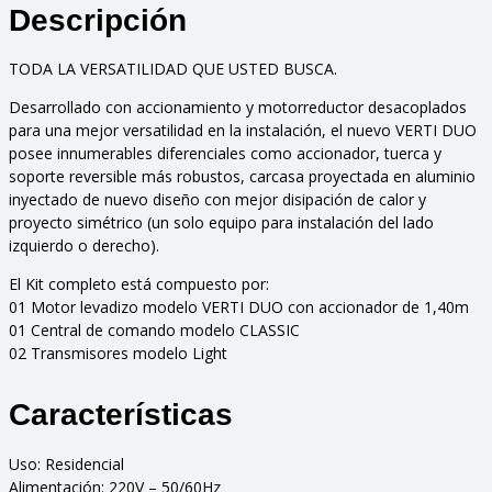
PASO
Descripción
80
+2
TODA LA VERSATILIDAD QUE USTED BUSCA.
controles
remotos
Desarrollado con accionamiento y motorreductor desacoplados
LIGHT
para una mejor versatilidad en la instalación, el nuevo VERTI DUO
2BOT.
posee innumerables diferenciales como accionador, tuerca y
cantidad
soporte reversible más robustos, carcasa proyectada en aluminio
inyectado de nuevo diseño con mejor disipación de calor y
proyecto simétrico (un solo equipo para instalación del lado
izquierdo o derecho).
El Kit completo está compuesto por:
01 Motor levadizo modelo VERTI DUO con accionador de 1,40m
01 Central de comando modelo CLASSIC
02 Transmisores modelo Light
Características
Uso: Residencial
Alimentación: 220V – 50/60Hz