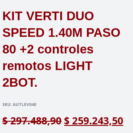
KIT VERTI DUO
SPEED 1.40M PASO
80 +2 controles
remotos LIGHT
2BOT.
SKU:
AUTLEV040
El
El
$
297.488,90
$
259.243,50
precio
p
original
a